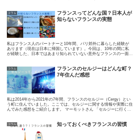
趣味嗜好に使うこと...
フランスってどんな国？日本人が
コラム
知らないフランスの実態
私はフランス人のパートナーと10年間、パリ郊外に暮らした経験が
あります（現在は日本に帰国しています）。今回は、10年の間に私
が経験した、日本ではあまり知られていない意外なフランスの一面を
ご紹介したいと思います。 マーモットさん フラ...
フランスのセルジーはどんな町？
コラム
7年住んだ感想
私は2014年から2021年の7年間、フランスのセルジー（Cergy）とい
う町に住んでいました。ここでは、セルジーに関する情報や実際に住
んでみた感想をご紹介します。 マーモットさん 「セルジーに行くこ
とになった」「住むことになった」...
知っておくべきフランスの習慣
コラム