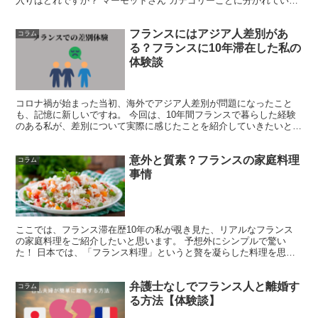
入りはどれですか？ マーモットさん カテゴリーごとに分かれている
から、好きなジャンルを選んでね♪ こ...
フランスにはアジア人差別があ
コラム
る？フランスに10年滞在した私の
体験談
コロナ禍が始まった当初、海外でアジア人差別が問題になったこと
も、記憶に新しいですね。 今回は、10年間フランスで暮らした経験
のある私が、差別について実際に感じたことを紹介していきたいと思
います。 マーモットさん 今回は、ちょっ...
意外と質素？フランスの家庭料理
コラム
事情
ここでは、フランス滞在歴10年の私が覗き見た、リアルなフランス
の家庭料理をご紹介したいと思います。 予想外にシンプルで驚い
た！ 日本では、「フランス料理」というと贅を凝らした料理を思い
浮かべがちですが、そういった豪華な料理を出...
弁護士なしでフランス人と離婚す
コラム
る方法【体験談】