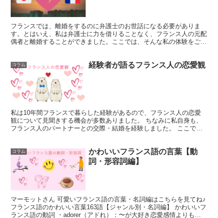
フランスでは、離婚をするのに弁護士のお世話になる必要がありま
す。とはいえ、私は弁護士に力を借りることなく、フランス人の元配
偶者と離婚することができました。ここでは、そんな私の体験をご紹
介したいと思います。 マーモットさん まとまった...
経験者が語るフランス人の恋愛観
コラム
私は10年間フランスで暮らした経験があるので、フランス人の恋愛
観について見聞きする機会が多数ありました。 ちなみに私自身も、
フランス人のパートナーとの交際・結婚を経験しました。 ここで
は、筆者がフランス暮らしで知ったフランス人...
かわいいフランス語の言葉【動
コラム
詞・形容詞編】
マーモットさん 可愛いフランス語の言葉・名詞編はこちらを見てね♪
フランス語のかわいい言葉163語【ジャンル別・名詞編】 かわいいフ
ランス語の動詞 ・adorer（アドれ）：〜が大好き恋愛感情よりも、