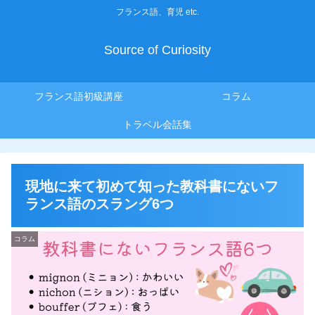
フランス語、育児 etc.
Source of Curiosity
フランス語初級講座
コラム
トラベル会話集
現地に来て初めて知った教科書にないフ
ランス語のスラング6つ
コラム