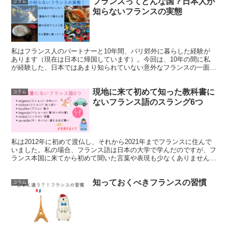
フランスってどんな国？日本人が
コラム
知らないフランスの実態
私はフランス人のパートナーと10年間、パリ郊外に暮らした経験が
あります（現在は日本に帰国しています）。今回は、10年の間に私
が経験した、日本ではあまり知られていない意外なフランスの一面を
ご紹介したいと思います。 マーモットさん フラ...
現地に来て初めて知った教科書に
コラム
ないフランス語のスラング6つ
私は2012年に初めて渡仏し、それから2021年までフランスに住んで
いました。私の場合、フランス語は日本の大学で学んだのですが、フ
ランス本国に来てから初めて聞いた言葉や表現も少なくありませんで
した。 マーモットさん ここでは、ネイテ...
知っておくべきフランスの習慣
コラム