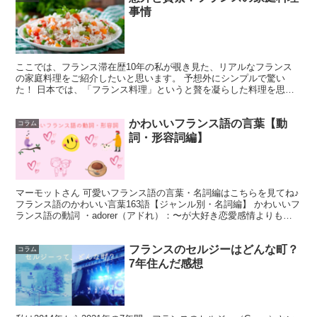
事情
ここでは、フランス滞在歴10年の私が覗き見た、リアルなフランス
の家庭料理をご紹介したいと思います。 予想外にシンプルで驚い
た！ 日本では、「フランス料理」というと贅を凝らした料理を思い
浮かべがちですが、そういった豪華な料理を出...
かわいいフランス語の言葉【動
コラム
詞・形容詞編】
マーモットさん 可愛いフランス語の言葉・名詞編はこちらを見てね♪
フランス語のかわいい言葉163語【ジャンル別・名詞編】 かわいいフ
ランス語の動詞 ・adorer（アドれ）：〜が大好き恋愛感情よりも、
趣味嗜好に使うこと...
フランスのセルジーはどんな町？
コラム
7年住んだ感想