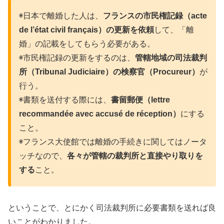
◉日本で離婚した人は、
フランスの市民権記録（acte
de l’état civil français）の更新を依頼
して、「離
婚」の記載をしてもらう必要がある。
◉市民権記録の更新をするのは、
管轄地域の司法裁判
所（Tribunal Judiciaire）の検察官（Procureur）
が
行う。
◉書類を送付する際には、
書留郵便（lettre
recommandée avec accusé de réception）
にする
こと。
◉フランス大使館では離婚の手続きに関してはノータ
ッチなので、
各々が管轄の裁判所と直接やり取りを
する
こと。
ということで、とにかく司法裁判所に必要書類を送れば良
いことがわかりました。