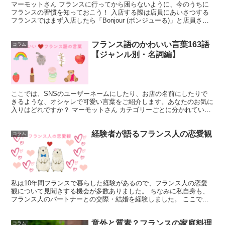
マーモットさん フランスに行ってから困らないように、今のうちに
フランスの習慣を知っておこう！ 入店する際は店員にあいさつする
フランスではまず入店したら「Bonjour (ボンジューる)」と店員さん
にあいさつをしましょう。 ...
フランス語のかわいい言葉163語
コラム
【ジャンル別・名詞編】
ここでは、SNSのユーザーネームにしたり、お店の名前にしたりで
きるような、オシャレで可愛い言葉をご紹介します。あなたのお気に
入りはどれですか？ マーモットさん カテゴリーごとに分かれている
から、好きなジャンルを選んでね♪ こ...
経験者が語るフランス人の恋愛観
コラム
私は10年間フランスで暮らした経験があるので、フランス人の恋愛
観について見聞きする機会が多数ありました。 ちなみに私自身も、
フランス人のパートナーとの交際・結婚を経験しました。 ここで
は、筆者がフランス暮らしで知ったフランス人...
意外と質素？フランスの家庭料理
コラム